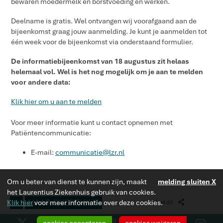
bewaren moedermelk en borstvoeding en werken.
Deelname is gratis. Wel ontvangen wij voorafgaand aan de
bijeenkomst graag jouw aanmelding. Je kunt je aanmelden tot
één week voor de bijeenkomst via onderstaand formulier.
De informatiebijeenkomst van 18 augustus zit helaas
helemaal vol. Wel is het nog mogelijk om je aan te melden
voor andere data:
Klik hier om u aan te melden
Voor meer informatie kunt u contact opnemen met
Patiëntencommunicatie:
E-mail:
communicatie@lzr.nl
Om u beter van dienst te kunnen zijn, maakt
melding sluiten X
het Laurentius Ziekenhuis gebruik van cookies.
L
NAAR OVERZICHT
Klik hier
voor meer informatie over deze cookies.
Z
deel dit