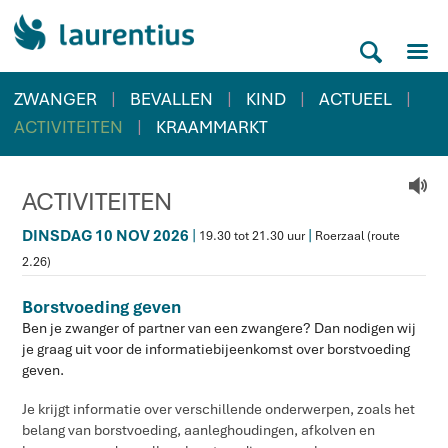
M
S
|
|
|
|
ZWANGER
BEVALLEN
KIND
ACTUEEL
|
ACTIVITEITEN
KRAAMMARKT
V
ACTIVITEITEN
|
|
DINSDAG 10 NOV 2026
19.30 tot 21.30 uur
Roerzaal (route
2.26)
Borstvoeding geven
Ben je zwanger of partner van een zwangere? Dan nodigen wij
je graag uit voor de informatiebijeenkomst over borstvoeding
geven.
Je krijgt informatie over verschillende onderwerpen, zoals het
belang van borstvoeding, aanleghoudingen, afkolven en